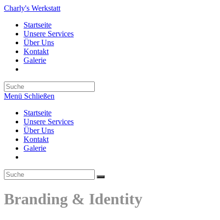
Zum
Charly's Werkstatt
Inhalt
Startseite
springen
Unsere Services
Über Uns
Kontakt
Galerie
Toggle
website
search
Menü
Schließen
Startseite
Unsere Services
Über Uns
Kontakt
Galerie
Toggle
website
search
Branding & Identity